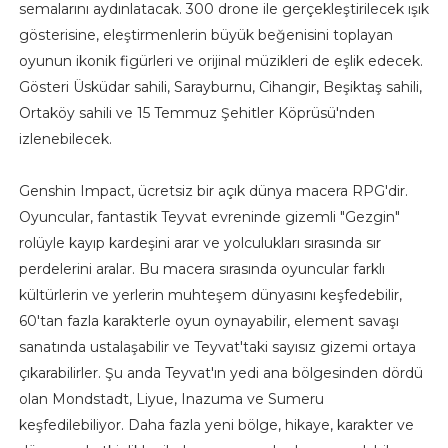
semalarını aydınlatacak. 300 drone ile gerçekleştirilecek ışık
gösterisine, eleştirmenlerin büyük beğenisini toplayan
oyunun ikonik figürleri ve orijinal müzikleri de eşlik edecek.
Gösteri Üsküdar sahili, Sarayburnu, Cihangir, Beşiktaş sahili,
Ortaköy sahili ve 15 Temmuz Şehitler Köprüsü'nden
izlenebilecek.
Genshin Impact, ücretsiz bir açık dünya macera RPG'dir.
Oyuncular, fantastik Teyvat evreninde gizemli "Gezgin"
rolüyle kayıp kardeşini arar ve yolculukları sırasında sır
perdelerini aralar. Bu macera sırasında oyuncular farklı
kültürlerin ve yerlerin muhteşem dünyasını keşfedebilir,
60'tan fazla karakterle oyun oynayabilir, element savaşı
sanatında ustalaşabilir ve Teyvat'taki sayısız gizemi ortaya
çıkarabilirler. Şu anda Teyvat'ın yedi ana bölgesinden dördü
olan Mondstadt, Liyue, Inazuma ve Sumeru
keşfedilebiliyor. Daha fazla yeni bölge, hikaye, karakter ve