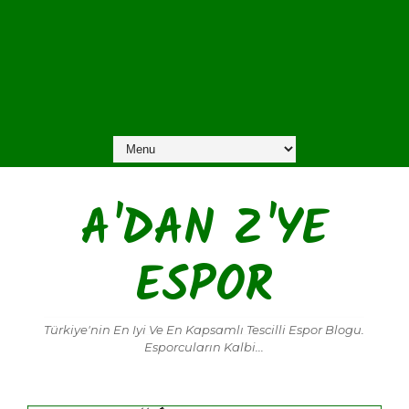
A'DAN Z'YE
ESPOR
Türkiye'nin En Iyi Ve En Kapsamlı Tescilli Espor Blogu.
Esporcuların Kalbi...