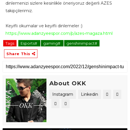
dinlemenizi sizlere kesinlikle öneriyoruz değerli AZES
takipçilerimiz.
Keyifli okumalar ve keyifli dinlemeler :)
https://www.adanzyeespor.com/p/azes-magaza.html
Tags
Esports#
gaming#
genshinimpact#
Share This
About OKK
Instagram
Linkedin