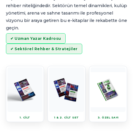
rehber niteliğindedir. Sektörün temel dinamikleri, kulüp
yönetimi, arena ve sahne tasarımı ile profesyonel
vizyonu bir araya getiren bu e-kitaplar ile rekabette öne
geçin.
✔ Uzman Yazar Kadrosu
✔ Sektörel Rehber & Stratejiler
1. CİLT
1 & 2. CİLT SET
3. ÖZEL SAYI