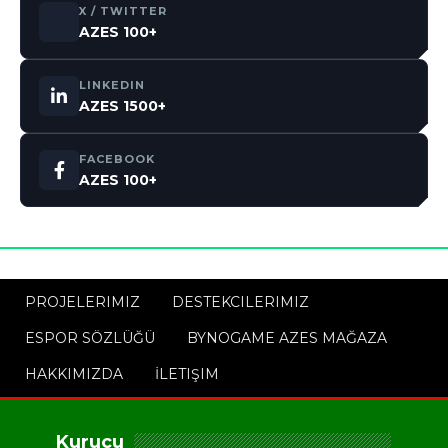
X / TWITTER
AZES 100+
LINKEDIN
AZES 1500+
FACEBOOK
AZES 100+
PROJELERIMIZ
DESTEKCILERIMIZ
ESPOR SÖZLÜĞÜ
BYNOGAME AZES MAĞAZA
HAKKIMIZDA
İLETIŞIM
Kurucu