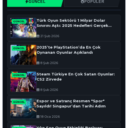
GÜNCEL
POPÜLER
Türk Oyun Sektörü 1 Milyar Dolar
GÜNCEL
Sınırını Aştı: 2025 Hedefleri Gerçek
Oldu
21 Şub 2026
2025’te PlayStation’da En Çok
GÜNCEL
Oynanan Oyunlar Açıklandı
8 Şub 2026
Steam Türkiye En Çok Satan Oyunlar:
GÜNCEL
CS2 Zirvede
8 Şub 2026
Espor ve Satranç Resmen "Spor"
GÜNCEL
Sayıldı! Singapur’dan Tarihi Adım
18 Oca 2026
Yılın Son Oyun Etkinliği Başlıyor: