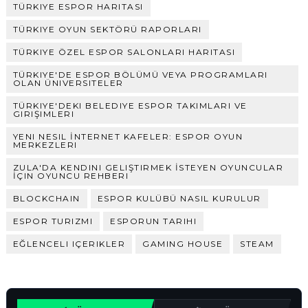
TÜRKIYE ESPOR HARITASI
TÜRKIYE OYUN SEKTÖRÜ RAPORLARI
TÜRKIYE ÖZEL ESPOR SALONLARI HARITASI
TÜRKIYE'DE ESPOR BÖLÜMÜ VEYA PROGRAMLARI
OLAN ÜNIVERSITELER
TÜRKIYE'DEKI BELEDIYE ESPOR TAKIMLARI VE
GIRIŞIMLERI
YENI NESIL İNTERNET KAFELER: ESPOR OYUN
MERKEZLERI
ZULA'DA KENDINI GELIŞTIRMEK İSTEYEN OYUNCULAR
İÇIN OYUNCU REHBERI
BLOCKCHAIN
ESPOR KULÜBÜ NASIL KURULUR
ESPOR TURIZMI
ESPORUN TARIHI
EĞLENCELI IÇERIKLER
GAMING HOUSE
STEAM