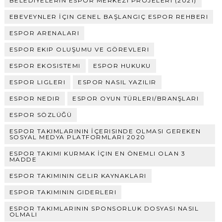
BELEDIYELERIN ESPOR MERKEZI PROJELERI (2021)
EBEVEYNLER İÇIN GENEL BAŞLANGIÇ ESPOR REHBERI
ESPOR ARENALARI
ESPOR EKIP OLUŞUMU VE GÖREVLERI
ESPOR EKOSISTEMI
ESPOR HUKUKU
ESPOR LIGLERI
ESPOR NASIL YAZILIR
ESPOR NEDIR
ESPOR OYUN TÜRLERI/BRANŞLARI
ESPOR SÖZLÜĞÜ
ESPOR TAKIMLARININ İÇERISINDE OLMASI GEREKEN
SOSYAL MEDYA PLATFORMLARI 2020
ESPOR TAKIMI KURMAK İÇIN EN ÖNEMLI OLAN 3
MADDE
ESPOR TAKIMININ GELIR KAYNAKLARI
ESPOR TAKIMININ GIDERLERI
ESPOR TAKIMLARININ SPONSORLUK DOSYASI NASIL
OLMALI