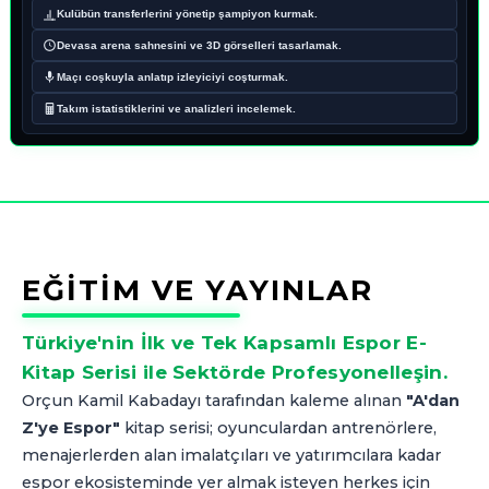
Kulübün transferlerini yönetip şampiyon kurmak.
Devasa arena sahnesini ve 3D görselleri tasarlamak.
Maçı coşkuyla anlatıp izleyiciyi coşturmak.
Takım istatistiklerini ve analizleri incelemek.
EĞİTİM VE YAYINLAR
Türkiye'nin İlk ve Tek Kapsamlı Espor E-
Kitap Serisi ile Sektörde Profesyonelleşin.
Orçun Kamil Kabadayı tarafından kaleme alınan
"A'dan
Z'ye Espor"
kitap serisi; oyunculardan antrenörlere,
menajerlerden alan imalatçıları ve yatırımcılara kadar
espor ekosisteminde yer almak isteyen herkes için