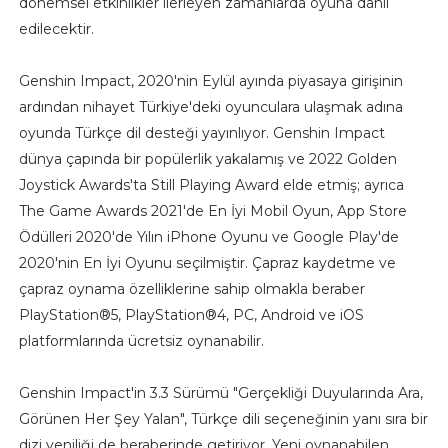
dönemsel etkinlikler ilerleyen zamanlarda oyuna dahil
edilecektir.
Genshin Impact, 2020'nin Eylül ayında piyasaya girişinin
ardından nihayet Türkiye'deki oyunculara ulaşmak adına
oyunda Türkçe dil desteği yayınlıyor. Genshin Impact
dünya çapında bir popülerlik yakalamış ve 2022 Golden
Joystick Awards'ta Still Playing Award elde etmiş; ayrıca
The Game Awards 2021'de En İyi Mobil Oyun, App Store
Ödülleri 2020'de Yılın iPhone Oyunu ve Google Play'de
2020'nin En İyi Oyunu seçilmiştir. Çapraz kaydetme ve
çapraz oynama özelliklerine sahip olmakla beraber
PlayStation®5, PlayStation®4, PC, Android ve iOS
platformlarında ücretsiz oynanabilir.
Genshin Impact'in 3.3 Sürümü "Gerçekliği Duyularında Ara,
Görünen Her Şey Yalan", Türkçe dili seçeneğinin yanı sıra bir
dizi yeniliği de beraberinde getiriyor. Yeni oynanabilen