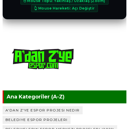
🖰 Mouse Topu: Yakınlaş / Uzaklaş (Zoom)
👆 Mouse Hareketi: Açı Değiştir
Ana Kategoriler (A-Z)
A'DAN Z'YE ESPOR PROJESI NEDIR
BELEDIYE ESPOR PROJELERI