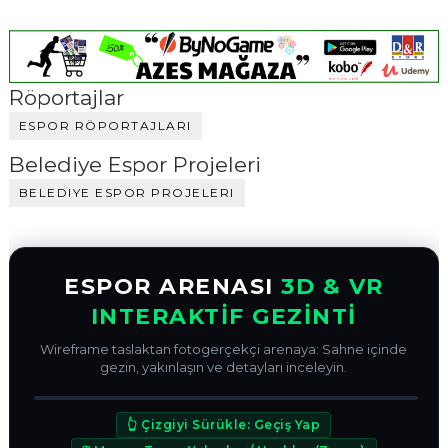
Röportajlar
ESPOR RÖPORTAJLARI
Belediye Espor Projeleri
BELEDIYE ESPOR PROJELERI
ESPOR ARENASI
3D & VR
INTERAKTİF GEZİNTİ
Wireframe taslaktan fotogerçekçi arenaya: Sahne içinde
gezin, yakınlaşın ve detayları inceleyin.
ÖNCE (WIREFRAME)
SONRA (3D RENDER)
↔
👆 Çizgiyi Sürükle: Geçiş Yap
VR 360° CANLI BAKIŞ MODU