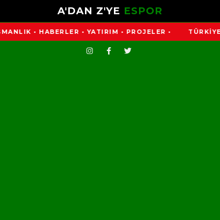
A'DAN Z'YE
ESPOR
 • HABERLER • YATIRIM • PROJELER •
TÜRKİYE'NİN E