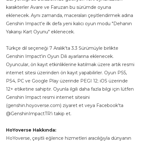
karakterler Avare ve Faruzan bu sürümde oyuna
eklenecek. Aynı zamanda, maceraları çeşitlendirmek adına
Genshin Impact'e ilk defa yeni kalıcı oyun modu "Dehanın
Yakarışı Kart Oyunu" eklenecek.
Türkçe dil seçeneği 7 Aralık'ta 3.3 Sürümüyle birlikte
Genshin Impact'in Oyun Dili ayarlarına eklenecek.
Oyuncular, ön kayıt etkinliklerine katılmak üzere artık resmi
internet sitesi üzerinden ön kayıt yapabilirler. Oyun PS5,
PS4, PC ve Google Play üzerinde PEGI 12; iOS üzerinde
12+ etiketine sahiptir. Oyunla ilgili daha fazla bilgi için lütfen
Genshin Impact resmi internet sitesini
(genshin.hoyoverse.com) ziyaret et veya Facebook'ta
@GenshinImpactTR'i takip et.
HoYoverse Hakkında:
HoYoverse, çeşitli eğlence hizmetleri aracılığıyla dünyanın