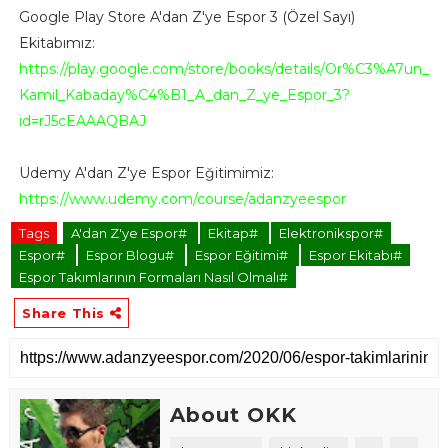
Google Play Store A'dan Z'ye Espor 3 (Özel Sayı)
Ekitabımız:
https://play.google.com/store/books/details/Or%C3%A7un_
Kamil_Kabaday%C4%B1_A_dan_Z_ye_Espor_3?
id=rJ5cEAAAQBAJ
Udemy A'dan Z'ye Espor Eğitimimiz:
https://www.udemy.com/course/adanzyeespor
Tags
A'dan Z'ye Espor#
Ekitap#
Elektronikspor#
Espor#
Espor Blogu#
Espor Eğitimi#
Espor Ekitabı#
Espor Takımlarının Formaları Nasıl Olmalı#
Share This
About OKK