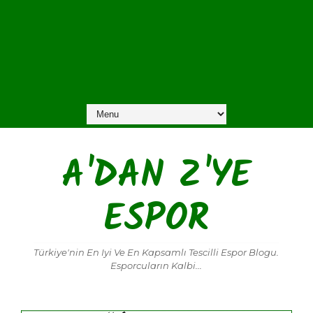
A'DAN Z'YE
ESPOR
Türkiye'nin En Iyi Ve En Kapsamlı Tescilli Espor Blogu.
Esporcuların Kalbi...