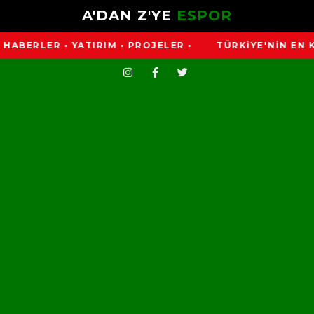
A'DAN Z'YE
ESPOR
LER • YATIRIM • PROJELER •
TÜRKİYE'NİN EN KAPSAML