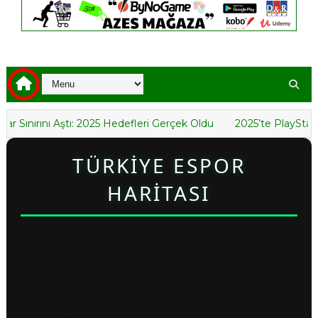
ını Aştı: 2025 Hedefleri Gerçek Oldu
2025’te PlayStation’da E
TÜRKİYE ESPOR
HARİTASI