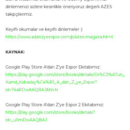
dinlemenizi sizlere kesinlikle öneriyoruz değerli AZES
takipçilerimiz.
Keyifli okumalar ve keyifli dinlemeler :)
https://www.adanzyeespor.com/p/azes-magaza.html
KAYNAK:
Google Play Store A'dan Z'ye Espor Ekitabımız:
https://play.google.com/store/books/details/Or%C3%A7un_
Kamil_Kabaday%C4%B1_A_dan_Z_ye_Espor?
id=74aRDwAAQBAJ&hl=tr
Google Play Store A'dan Z'ye Espor 2 Ekitabımız:
https://play.google.com/store/books/details?
id=_uXmDwAAQBAJ