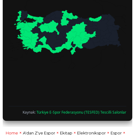
Kaynak:
Türkiye E-Spor Federasyonu (TESFED) Tescilli Salonlar
Home
A'dan Z'ye Espor
Ekitap
Elektronikspor
Espor