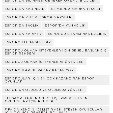
ESPOR'DA BILINMESI GEREKEN ÖNEMLI BILGILER
ESPOR'DA KADINLAR
ESPOR'DA MARKA TESCILI
ESPOR'DA MÜZIK: ESPOR MARŞLARI
ESPOR'DA SAĞLIK
ESPOR'DA YAYINCILIK
ESPOR'DA KARIYER
ESPORCU LISANSI NASIL ALINIR
ESPORCU LISANSI NEDIR
ESPORCU OLMAK İSTEYENLER İÇIN GENEL BAŞLANGIÇ
ESPOR REHBERI
ESPORCU OLMAK İSTEYENLERE ÖNERILER
ESPORCULAR NE KADAR KAZANIYOR
ESPORCULAR İÇIN EN ÇOK KAZANDIRAN ESPOR
OYUNLARI
ESPOR’UN OLUMLU VE OLUMSUZ YÖNLERI
F1 ESPOR'DA KENDINI GELIŞTIRMEK İSTEYEN
OYUNCULAR İÇIN REHBER
FIFA'DA KENDINI GELIŞTIRMEK İSTEYEN OYUNCULAR
İÇIN OYUNCU REHBERI (BÖLÜM 1)