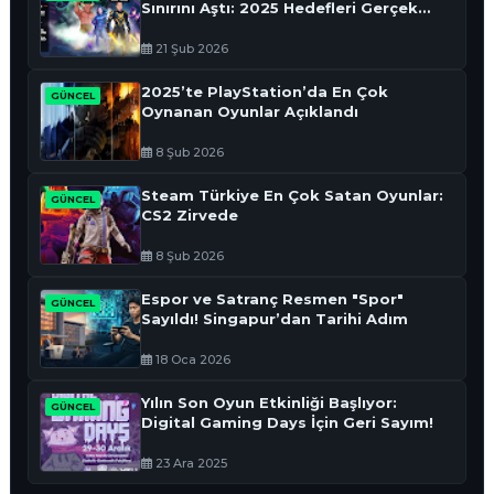
Sınırını Aştı: 2025 Hedefleri Gerçek
Oldu
21 Şub 2026
2025’te PlayStation’da En Çok
GÜNCEL
Oynanan Oyunlar Açıklandı
8 Şub 2026
Steam Türkiye En Çok Satan Oyunlar:
GÜNCEL
CS2 Zirvede
8 Şub 2026
Espor ve Satranç Resmen "Spor"
GÜNCEL
Sayıldı! Singapur’dan Tarihi Adım
18 Oca 2026
Yılın Son Oyun Etkinliği Başlıyor:
GÜNCEL
Digital Gaming Days İçin Geri Sayım!
23 Ara 2025