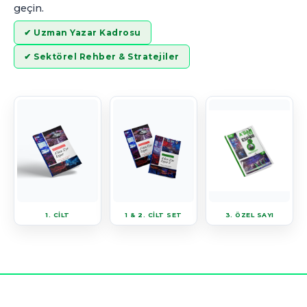
geçin.
✔ Uzman Yazar Kadrosu
✔ Sektörel Rehber & Stratejiler
1. CİLT
1 & 2. CİLT SET
3. ÖZEL SAYI