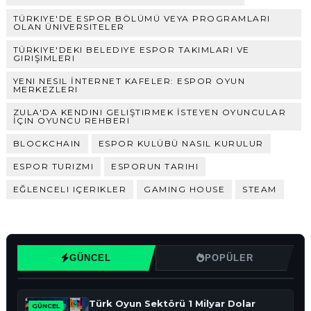
TÜRKIYE'DE ESPOR BÖLÜMÜ VEYA PROGRAMLARI
OLAN ÜNIVERSITELER
TÜRKIYE'DEKI BELEDIYE ESPOR TAKIMLARI VE
GIRIŞIMLERI
YENI NESIL İNTERNET KAFELER: ESPOR OYUN
MERKEZLERI
ZULA'DA KENDINI GELIŞTIRMEK İSTEYEN OYUNCULAR
İÇIN OYUNCU REHBERI
BLOCKCHAIN
ESPOR KULÜBÜ NASIL KURULUR
ESPOR TURIZMI
ESPORUN TARIHI
EĞLENCELI IÇERIKLER
GAMING HOUSE
STEAM
GÜNCEL
POPÜLER
Türk Oyun Sektörü 1 Milyar Dolar
GÜNCEL