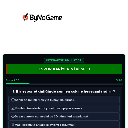
İNTERAKTİF SİMÜLATÖR
ESPOR KARİYERİNİ KEŞFET
Soru 1 / 5
%20
1. Bir espor etkinliğinde seni en çok ne heyecanlandırır?
Sahnede rakipleri eleyip kupayı kaldırmak.
Kulübün transferlerini yönetip şampiyon kurmak.
Devasa arena sahnesini ve 3D görselleri tasarlamak.
Maçı coşkuyla anlatıp izleyiciyi coşturmak.