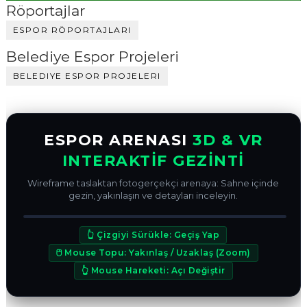
Röportajlar
ESPOR RÖPORTAJLARI
Belediye Espor Projeleri
BELEDIYE ESPOR PROJELERI
ESPOR ARENASI
3D & VR
INTERAKTİF GEZİNTİ
Wireframe taslaktan fotogerçekçi arenaya: Sahne içinde
gezin, yakınlaşın ve detayları inceleyin.
ÖNCE (WIREFRAME)
SONRA (3D RENDER)
↔
👆 Çizgiyi Sürükle: Geçiş Yap
VR 360° CANLI BAKIŞ MODU
🖰 Mouse Topu: Yakınlaş / Uzaklaş (Zoom)
👆 Mouse Hareketi: Açı Değiştir