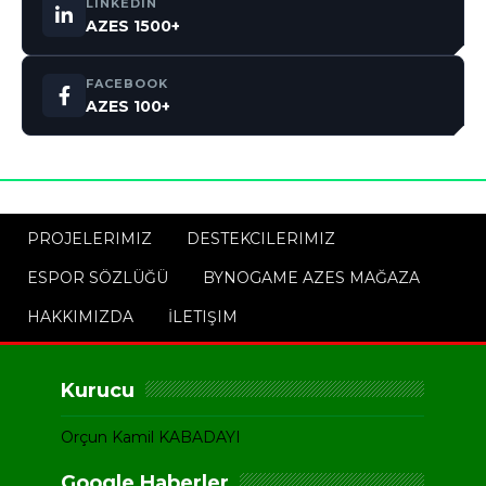
LINKEDIN
AZES 1500+
FACEBOOK
AZES 100+
PROJELERIMIZ
DESTEKCILERIMIZ
ESPOR SÖZLÜĞÜ
BYNOGAME AZES MAĞAZA
HAKKIMIZDA
İLETIŞIM
Kurucu
Orçun Kamil KABADAYI
Google Haberler