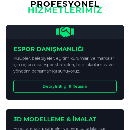
PROFESYONEL
HİZMETLERİMİZ
ESPOR DANIŞMANLIĞI
Kulüpler, belediyeler, eğitim kurumları ve markalar
için uçtan uca espor stratejileri, tesis planlaması ve
yönetim danışmanlığı sunuyoruz.
Detaylı Bilgi & İletişim
↔
ÖNCE
SONRA
3D MODELLEME & İMALAT
Espor arenaları, sahneler ve oyuncu odaları için