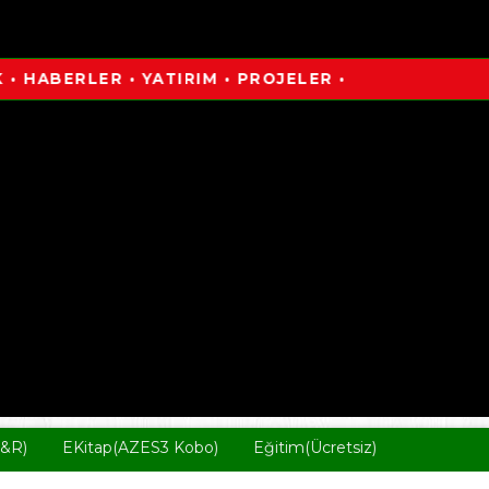
ERLER • YATIRIM • PROJELER •
D&R)
EKitap(AZES3 Kobo)
Eğitim(Ücretsiz)