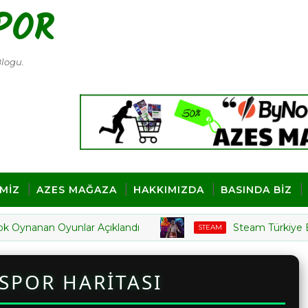
POR
Blogu.
İMİZ
AZES MAĞAZA
HAKKIMIZDA
BASINDA BİZ
nan Oyunlar Açıklandı
Steam Türkiye En Çok S
STEAM
ESPOR HARİTASI