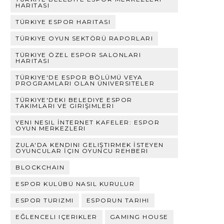
HARITASI
TÜRKIYE ESPOR HARITASI
TÜRKIYE OYUN SEKTÖRÜ RAPORLARI
TÜRKIYE ÖZEL ESPOR SALONLARI
HARITASI
TÜRKIYE'DE ESPOR BÖLÜMÜ VEYA
PROGRAMLARI OLAN ÜNIVERSITELER
TÜRKIYE'DEKI BELEDIYE ESPOR
TAKIMLARI VE GIRIŞIMLERI
YENI NESIL İNTERNET KAFELER: ESPOR
OYUN MERKEZLERI
ZULA'DA KENDINI GELIŞTIRMEK İSTEYEN
OYUNCULAR İÇIN OYUNCU REHBERI
BLOCKCHAIN
ESPOR KULÜBÜ NASIL KURULUR
ESPOR TURIZMI
ESPORUN TARIHI
EĞLENCELI IÇERIKLER
GAMING HOUSE