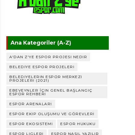
Ana Kategoriler (A-Z)
A'DAN Z'YE ESPOR PROJESI NEDIR
BELEDIYE ESPOR PROJELERI
BELEDIYELERIN ESPOR MERKEZI
PROJELERI (2021)
EBEVEYNLER İÇIN GENEL BAŞLANGIÇ
ESPOR REHBERI
ESPOR ARENALARI
ESPOR EKIP OLUŞUMU VE GÖREVLERI
ESPOR EKOSISTEMI
ESPOR HUKUKU
ESPOR LIGLERI
ESPOR NASIL YAZILIR