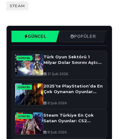
STEAM
GÜNCEL
POPÜLER
Türk Oyun Sektörü 1
GÜNCEL
Milyar Dolar Sınırını Aştı:
2025 Hedefleri Gerçek
Oldu
21 Şub 2026
2025’te PlayStation’da En
GÜNCEL
Çok Oynanan Oyunlar
Açıklandı
8 Şub 2026
Steam Türkiye En Çok
GÜNCEL
Satan Oyunlar: CS2
Zirvede
8 Şub 2026