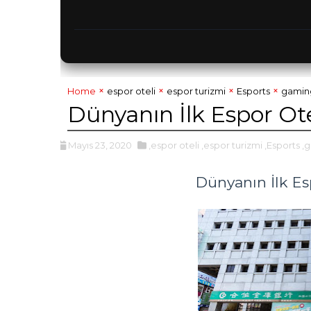
Home
espor oteli
espor turizmi
Esports
gamin
Dünyanın İlk Espor Ote
Mayıs 23, 2020
,espor oteli
,espor turizmi
,Esports
,
Dünyanın İlk Es