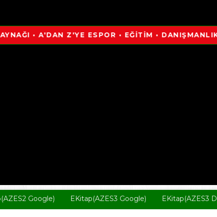
• A'DAN Z'YE ESPOR • EĞİTİM • DANIŞMANLIK • HAB
p(AZES2 Google)
EKitap(AZES3 Google)
EKitap(AZES3 