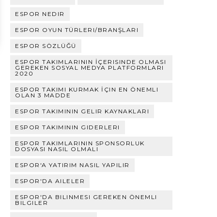
ESPOR NEDIR
ESPOR OYUN TÜRLERI/BRANŞLARI
ESPOR SÖZLÜĞÜ
ESPOR TAKIMLARININ İÇERISINDE OLMASI
GEREKEN SOSYAL MEDYA PLATFORMLARI
2020
ESPOR TAKIMI KURMAK İÇIN EN ÖNEMLI
OLAN 3 MADDE
ESPOR TAKIMININ GELIR KAYNAKLARI
ESPOR TAKIMININ GIDERLERI
ESPOR TAKIMLARININ SPONSORLUK
DOSYASI NASIL OLMALI
ESPOR'A YATIRIM NASIL YAPILIR
ESPOR'DA AILELER
ESPOR'DA BILINMESI GEREKEN ÖNEMLI
BILGILER