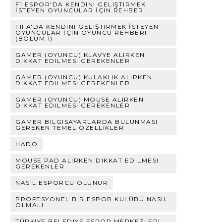
F1 ESPOR'DA KENDINI GELIŞTIRMEK
İSTEYEN OYUNCULAR İÇIN REHBER
FIFA'DA KENDINI GELIŞTIRMEK İSTEYEN
OYUNCULAR İÇIN OYUNCU REHBERI
(BÖLÜM 1)
GAMER (OYUNCU) KLAVYE ALIRKEN
DIKKAT EDILMESI GEREKENLER
GAMER (OYUNCU) KULAKLIK ALIRKEN
DIKKAT EDILMESI GEREKENLER
GAMER (OYUNCU) MOUSE ALIRKEN
DIKKAT EDILMESI GEREKENLER
GAMER BILGISAYARLARDA BULUNMASI
GEREKEN TEMEL ÖZELLIKLER
HADO
MOUSE PAD ALIRKEN DIKKAT EDILMESI
GEREKENLER
NASIL ESPORCU OLUNUR
PROFESYONEL BIR ESPOR KULÜBÜ NASIL
OLMALI
TÜRKIYE BELEDIYE ESPOR MERKEZLERI