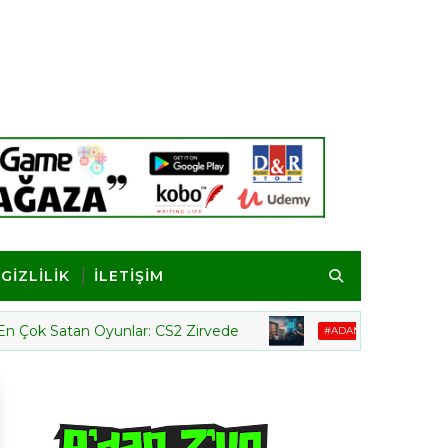
GİZLİLİK
İLETİŞİM
atan Oyunlar: CS2 Zirvede
Espor ve 
#ADANZYEESPOR