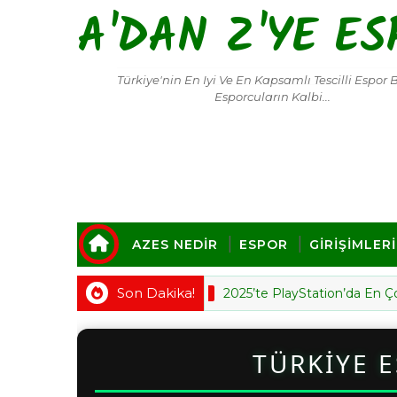
A'DAN Z'YE ES
Türkiye'nin En Iyi Ve En Kapsamlı Tescilli Espor 
Esporcuların Kalbi...
AZES NEDİR
ESPOR
GİRİŞİMLER
Son Dakika!
2025’te PlayStation’da En Çok Oyna
PLAYSTATION
TÜRKİYE 