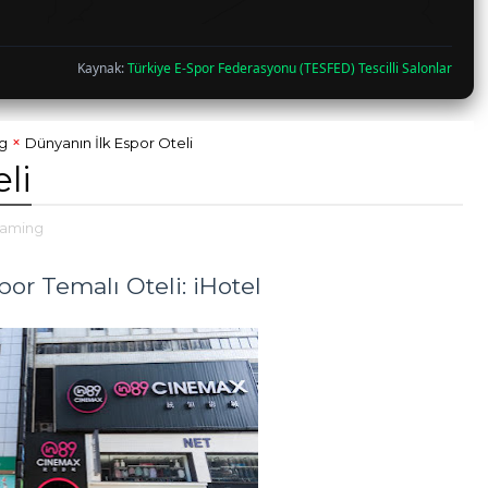
Kaynak:
Türkiye E-Spor Federasyonu (TESFED) Tescilli Salonlar
g
Dünyanın İlk Espor Oteli
li
gaming
por Temalı Oteli: iHotel