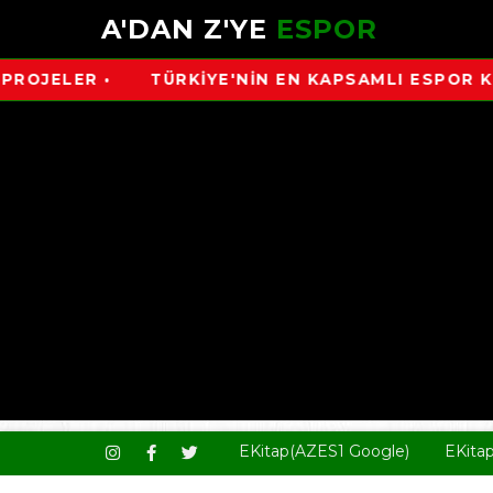
A'DAN Z'YE
ESPOR
ELER •
TÜRKİYE'NİN EN KAPSAMLI ESPOR KAYNAĞI 
EKitap(AZES1 Google)
EKita