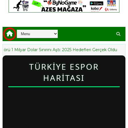
lyar Dolar Sınırını Aştı: 2025 Hedefleri Gerçek Oldu
2025’te P
TÜRKİYE ESPOR
HARİTASI