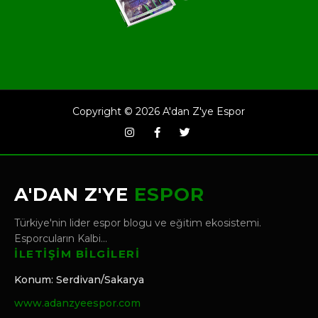
Copyright ©
2026
A'dan Z'ye Espor
A'DAN Z'YE
ESPOR
Türkiye'nin lider espor blogu ve eğitim ekosistemi.
Esporcuların Kalbi...
İLETİŞİM BİLGİLERİ
Konum: Serdivan/Sakarya
www.adanzyeespor.com