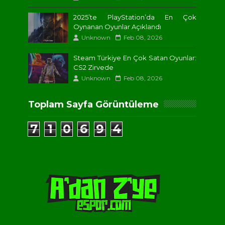
2025’te PlayStation’da En Çok
Oynanan Oyunlar Açıklandı
Unknown
Feb 08, 2026
Steam Türkiye En Çok Satan Oyunlar:
CS2 Zirvede
Unknown
Feb 08, 2026
Toplam Sayfa Görüntüleme
7
1
0
6
9
4