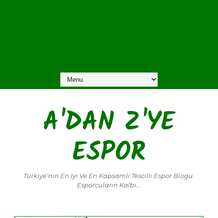
A'DAN Z'YE
ESPOR
Türkiye'nin En Iyi Ve En Kapsamlı Tescilli Espor Blogu.
Esporcuların Kalbi...