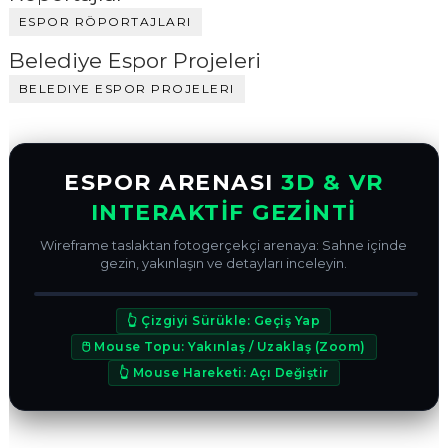
ESPOR RÖPORTAJLARI
Belediye Espor Projeleri
BELEDIYE ESPOR PROJELERI
ESPOR ARENASI
3D & VR
INTERAKTİF GEZİNTİ
Wireframe taslaktan fotogerçekçi arenaya: Sahne içinde
gezin, yakınlaşın ve detayları inceleyin.
ÖNCE (WIREFRAME)
SONRA (3D RENDER)
↔
👆 Çizgiyi Sürükle: Geçiş Yap
VR 360° CANLI BAKIŞ MODU
🖰 Mouse Topu: Yakınlaş / Uzaklaş (Zoom)
👆 Mouse Hareketi: Açı Değiştir