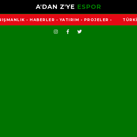
A'DAN Z'YE
ESPOR
LIK • HABERLER • YATIRIM • PROJELER •
TÜRKİYE'NİN