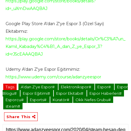
https://play.google.com/store/books/details?
id=_uXmDwAAQBAJ
Google Play Store A'dan Z'ye Espor 3 (Özel Sayı)
Ekitabımız:
https://play.google.com/store/books/details/Or%C3%A7un_
Kamil_Kabaday%C4%B1_A_dan_Z_ye_Espor_3?
id=rJ5cEAAAQBAJ
Udemy A'dan Z'ye Espor Eğitimimiz:
https://www.udemy.com/course/adanzyeespor
Tags
A'dan Z'ye Espor#
Elektronikspor#
Espor#
Espor
Blogu#
Espor Eğitimi#
Espor Ekitabı#
Espor Haberleri#
Esporcu#
Esports#
Küratör#
Okk Nefes Grubu#
steam#
Share This