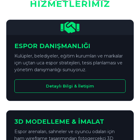
HİZMETLERİMİZ
ESPOR DANIŞMANLIĞI
Kulüpler, belediyeler, eğitim kurumları ve markalar
için uçtan uca espor stratejileri, tesis planlaması ve
yönetim danışmanlığı sunuyoruz.
Detaylı Bilgi & İletişim
↔
ÖNCE
SONRA
3D MODELLEME & İMALAT
Espor arenaları, sahneler ve oyuncu odaları için
ham wireframe tasarımından fotogerçekçi 3D