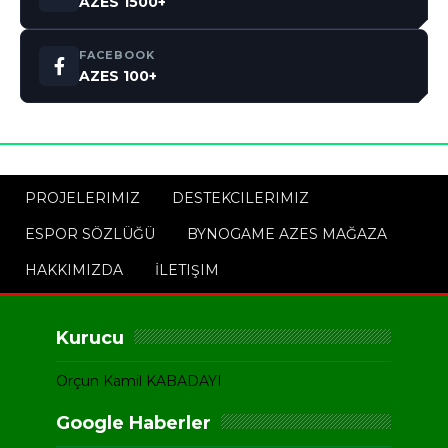
AZES 1500+
FACEBOOK
AZES 100+
PROJELERIMIZ
DESTEKCILERIMIZ
ESPOR SÖZLÜĞÜ
BYNOGAME AZES MAĞAZA
HAKKIMIZDA
İLETIŞIM
Kurucu
Orçun Kamil KABADAYI
Google Haberler