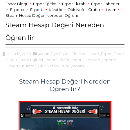
Espor Blogu
Espor Eğitimi
Espor Ekitabı
Espor Haberleri
Esporcu
Esports
Küratör
Okk Nefes Grubu
steam
Steam Hesap Değeri Nereden Öğrenilir
Steam Hesap Değeri Nereden
Öğrenilir
Nisan 12, 2020
,A'dan Z'ye Espor
,Elektronikspor
,Espor
,Espor
Blogu
,Espor Eğitimi
,Espor Ekitabı
,Espor Haberleri
,Esporcu
,Esports
,Küratör
,Okk Nefes Grubu
,steam
Steam Hesap Değeri Nereden
Öğrenilir?