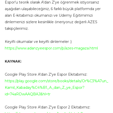
Espor'u teorik olarak A'dan Z'ye öğrenmek istiyorsanız
aşağıdan ulaşabileceğiniz, 6 farklı büyük platformda yer
alan E-kitabımızı okumanızı ve Udemy Eğitimimizi
dinlemenizi sizlere kesinlikle öneriyoruz değerli AZES
takipçilerimiz.
Keyifli okumalar ve keyifli dinlemeler :)
https://www.adanzyeespor.com/p/azes-magaza.html
KAYNAK:
Google Play Store A'dan Z'ye Espor Ekitabımız:
https://play.google.com/store/books/details/Or%C3%A7un_
Kamil_Kabaday%C4%B1_A_dan_Z_ye_Espor?
id=74aRDwAAQBAJ&hl=tr
Google Play Store A'dan Z'ye Espor 2 Ekitabımız: