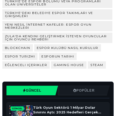
TÜRKIYE'DE ESPOR BÖLÜMÜ VEYA PROGRAMLARI
OLAN ÜNIVERSITELER
TÜRKIYE'DEKI BELEDIYE ESPOR TAKIMLARI VE
GIRIŞIMLERI
YENI NESIL İNTERNET KAFELER: ESPOR OYUN
MERKEZLERI
ZULA'DA KENDINI GELIŞTIRMEK İSTEYEN OYUNCULAR
İÇIN OYUNCU REHBERI
BLOCKCHAIN
ESPOR KULÜBÜ NASIL KURULUR
ESPOR TURIZMI
ESPORUN TARIHI
EĞLENCELI IÇERIKLER
GAMING HOUSE
STEAM
GÜNCEL
POPÜLER
Türk Oyun Sektörü 1 Milyar Dolar
GÜNCEL
Sınırını Aştı: 2025 Hedefleri Gerçek