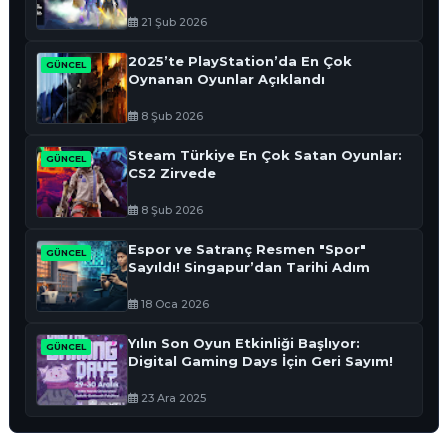
Oldu
21 Şub 2026
2025’te PlayStation’da En Çok
GÜNCEL
Oynanan Oyunlar Açıklandı
8 Şub 2026
Steam Türkiye En Çok Satan Oyunlar:
GÜNCEL
CS2 Zirvede
8 Şub 2026
Espor ve Satranç Resmen "Spor"
GÜNCEL
Sayıldı! Singapur’dan Tarihi Adım
18 Oca 2026
Yılın Son Oyun Etkinliği Başlıyor:
GÜNCEL
Digital Gaming Days İçin Geri Sayım!
23 Ara 2025