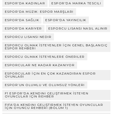
ESPOR'DA KADINLAR
ESPOR'DA MARKA TESCILI
ESPOR'DA MÜZIK: ESPOR MARŞLARI
ESPOR'DA SAĞLIK
ESPOR'DA YAYINCILIK
ESPOR'DA KARIYER
ESPORCU LISANSI NASIL ALINIR
ESPORCU LISANSI NEDIR
ESPORCU OLMAK İSTEYENLER İÇIN GENEL BAŞLANGIÇ
ESPOR REHBERI
ESPORCU OLMAK İSTEYENLERE ÖNERILER
ESPORCULAR NE KADAR KAZANIYOR
ESPORCULAR İÇIN EN ÇOK KAZANDIRAN ESPOR
OYUNLARI
ESPOR’UN OLUMLU VE OLUMSUZ YÖNLERI
F1 ESPOR'DA KENDINI GELIŞTIRMEK İSTEYEN
OYUNCULAR İÇIN REHBER
FIFA'DA KENDINI GELIŞTIRMEK İSTEYEN OYUNCULAR
İÇIN OYUNCU REHBERI (BÖLÜM 1)