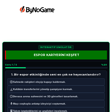
İNTERAKTİF SİMÜLATÖR
ESPOR KARİYERİNİ KEŞFET
Soru 1 / 5
%20
1. Bir espor etkinliğinde seni en çok ne heyecanlandırır?
Sahnede rakipleri eleyip kupayı kaldırmak.
Kulübün transferlerini yönetip şampiyon kurmak.
Devasa arena sahnesini ve 3D görselleri tasarlamak.
Maçı coşkuyla anlatıp izleyiciyi coşturmak.
Takım istatistiklerini ve analizleri incelemek.