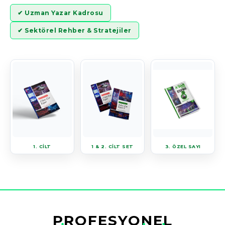
✔ Uzman Yazar Kadrosu
✔ Sektörel Rehber & Stratejiler
1. CİLT
1 & 2. CİLT SET
3. ÖZEL SAYI
PROFESYONEL