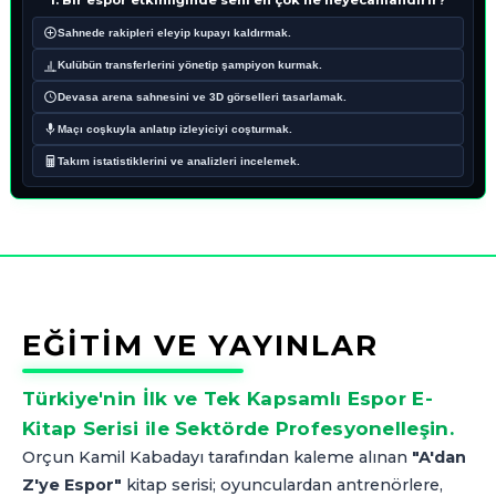
1. Bir espor etkinliğinde seni en çok ne heyecanlandırır?
Sahnede rakipleri eleyip kupayı kaldırmak.
Kulübün transferlerini yönetip şampiyon kurmak.
Devasa arena sahnesini ve 3D görselleri tasarlamak.
Maçı coşkuyla anlatıp izleyiciyi coşturmak.
Takım istatistiklerini ve analizleri incelemek.
EĞİTİM VE YAYINLAR
Türkiye'nin İlk ve Tek Kapsamlı Espor E-
Kitap Serisi ile Sektörde Profesyonelleşin.
Orçun Kamil Kabadayı tarafından kaleme alınan
"A'dan
Z'ye Espor"
kitap serisi; oyunculardan antrenörlere,