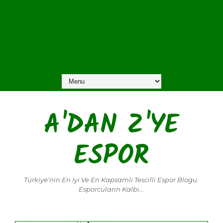
A'DAN Z'YE
ESPOR
Türkiye'nin En Iyi Ve En Kapsamlı Tescilli Espor Blogu.
Esporcuların Kalbi...