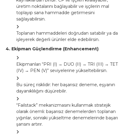
kaynaklardan biridir. CP ile işçileri kiralayabilir,
üretim noktalarını bağlayabilir ve işçilerin mal
toplayıp sana hammadde getirmesini
sağlayabilirsin.
Toplanan hammaddeleri doğrudan satabilir ya da
işleyerek değerli ürünler elde edebilirsin.
4. Ekipman Güçlendirme (Enhancement)
Ekipmanları “PRI (I) → DUO (II) → TRI (III) → TET
(IV) → PEN (V)” seviyelerine yükseltebilirsin.
Bu süreç risklidir: her başarısız deneme, eşyanın
dayanıklılığını düşürebilir.
“Failstack” mekanizmasını kullanmak stratejik
olarak önemli: başarısız denemelerden toplanan
yığınlar, sonraki yükseltme denemelerinde başarı
şansını artırır.