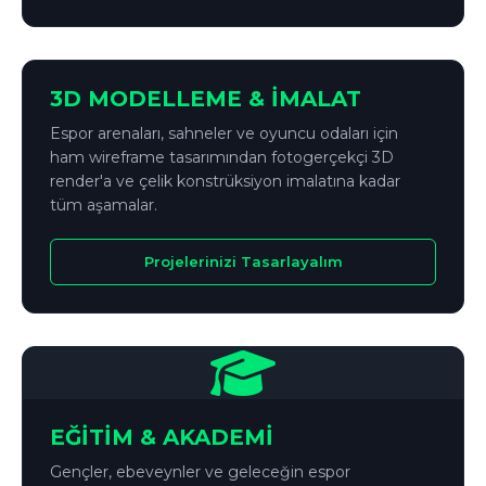
↔
ÖNCE
SONRA
3D MODELLEME & İMALAT
Espor arenaları, sahneler ve oyuncu odaları için
ham wireframe tasarımından fotogerçekçi 3D
render'a ve çelik konstrüksiyon imalatına kadar
tüm aşamalar.
Projelerinizi Tasarlayalım
EĞİTİM & AKADEMİ
Gençler, ebeveynler ve geleceğin espor