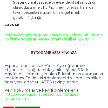
Stratejik olarak, sadece bireysel değil takım odaklı
olarak düşünmeli; PvP için hem bireysel hem de
takım becerilerini uyumlu hale getirmek
gerekir.
#işbirliği
KAYNAK
https://blog.bynogame.com/blog/knight-online-en-
iyi-farm-noktalari-ve-ekipman-rehberi-2770
BYNOGAME AZES MAĞAZA
Esporu teorik olarak A'dan Z'ye öğrenmek
istiyorsanız aşağıdan ulaşabileceğiniz, 6 farklı
büyük platformda yer alan E-kitabımızı okumanızı
ve Udemy Eğitimimizi dinlemenizi sizlere kesinlikle
öneriyoruz değerli AZES takipçilerimiz.
Keyifli okumalar ve keyifli dinlemeler :)
https://www.adanzyeespor.com/p/azes-
magaza.html