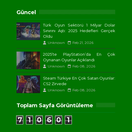
Güncel
Türk Oyun Sektörü 1 Milyar Dolar
Sınırını Aştı: 2025 Hedefleri Gerçek
Oldu
Unknown
Feb 21, 2026
2025’te PlayStation’da En Çok
Oynanan Oyunlar Açıklandı
Unknown
Feb 08, 2026
Steam Türkiye En Çok Satan Oyunlar:
CS2 Zirvede
Unknown
Feb 08, 2026
Toplam Sayfa Görüntüleme
7
1
0
6
0
1