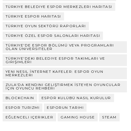
TÜRKIYE BELEDIYE ESPOR MERKEZLERI HARITASI
TÜRKIYE ESPOR HARITASI
TÜRKIYE OYUN SEKTÖRÜ RAPORLARI
TÜRKIYE ÖZEL ESPOR SALONLARI HARITASI
TÜRKIYE'DE ESPOR BÖLÜMÜ VEYA PROGRAMLARI
OLAN ÜNIVERSITELER
TÜRKIYE'DEKI BELEDIYE ESPOR TAKIMLARI VE
GIRIŞIMLERI
YENI NESIL İNTERNET KAFELER: ESPOR OYUN
MERKEZLERI
ZULA'DA KENDINI GELIŞTIRMEK İSTEYEN OYUNCULAR
İÇIN OYUNCU REHBERI
BLOCKCHAIN
ESPOR KULÜBÜ NASIL KURULUR
ESPOR TURIZMI
ESPORUN TARIHI
EĞLENCELI IÇERIKLER
GAMING HOUSE
STEAM