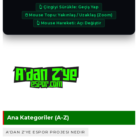
👆 Çizgiyi Sürükle: Geçiş Yap
VR 360° CANLI BAKIŞ MODU
🖰 Mouse Topu: Yakınlaş / Uzaklaş (Zoom)
👆 Mouse Hareketi: Açı Değiştir
Ana Kategoriler (A-Z)
A'DAN Z'YE ESPOR PROJESI NEDIR