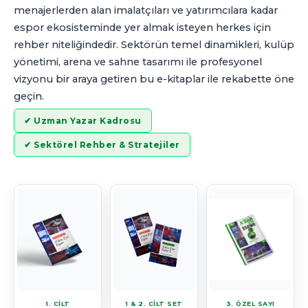
menajerlerden alan imalatçıları ve yatırımcılara kadar
espor ekosisteminde yer almak isteyen herkes için
rehber niteliğindedir. Sektörün temel dinamikleri, kulüp
yönetimi, arena ve sahne tasarımı ile profesyonel
vizyonu bir araya getiren bu e-kitaplar ile rekabette öne
geçin.
✔ Uzman Yazar Kadrosu
✔ Sektörel Rehber & Stratejiler
1. CİLT
1 & 2. CİLT SET
3. ÖZEL SAYI