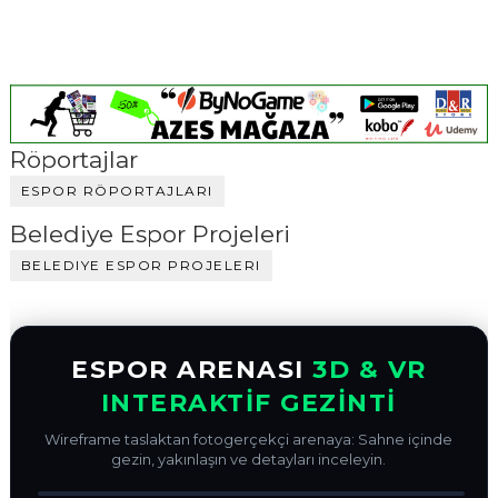
Röportajlar
ESPOR RÖPORTAJLARI
Belediye Espor Projeleri
BELEDIYE ESPOR PROJELERI
ESPOR ARENASI
3D & VR
INTERAKTİF GEZİNTİ
Wireframe taslaktan fotogerçekçi arenaya: Sahne içinde
gezin, yakınlaşın ve detayları inceleyin.
ÖNCE (WIREFRAME)
SONRA (3D RENDER)
↔